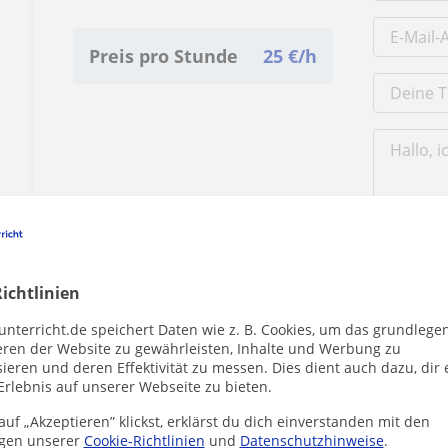
Preis pro Stunde
25
€/h
Durch Klicke
Impressum
u
ichtlinien
unterricht.de speichert Daten wie z. B. Cookies, um das grundlege
eren der Website zu gewährleisten, Inhalte und Werbung zu
ieren und deren Effektivität zu messen. Dies dient auch dazu, dir 
Erlebnis auf unserer Webseite zu bieten.
uf „Akzeptieren” klickst, erklärst du dich einverstanden mit den
Enthält dieses Profil einen Fehler?
Melden
gen unserer
Cookie-Richtlinien
und
Datenschutzhinweise
.