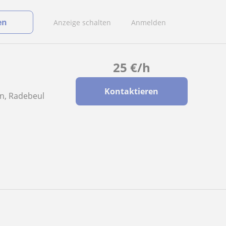
en
Anzeige schalten
Anmelden
25
€
/h
Kontaktieren
en, Radebeul