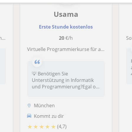
Usama
Erste Stunde kostenlos
 |
20
€/h
So
Virtuelle Programmierkurse für alle Niveaus 🛠️ Unterstützung bei Schul-, Hochschul- und Universitätsprojekten 🛠️
💡 Benötigen Sie
.
Unterstützung in Informatik
und Programmierung?Egal ob
Schüler, Stu...
München
Kommt zu dir
★
★
★
★
★
(4,7)