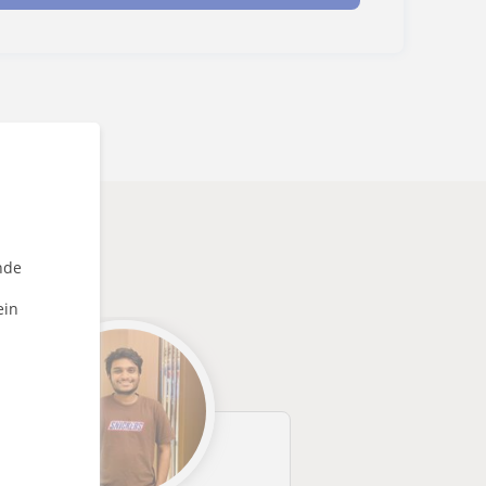
nde
ein