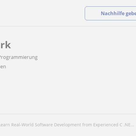
Nachhilfe geb
rk
 Programmierung
aten
Learn Real-World Software Development from Experienced C .NE...