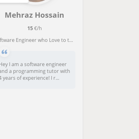
Mehraz Hossain
15
€/h
ftware Engineer who Love to teach Programming !
Hey I am a software engineer
and a programming tutor with
4 years of experience! I r...