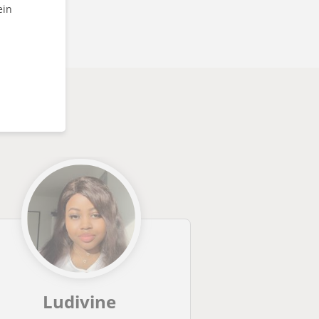
ein
Ludivine