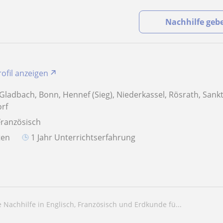
Nachhilfe geb
rofil anzeigen
 Gladbach, Bonn, Hennef (Sieg), Niederkassel, Rösrath, Sank
orf
Französisch
aten
1 Jahr Unterrichtserfahrung
te Nachhilfe in Englisch, Französisch und Erdkunde fü...