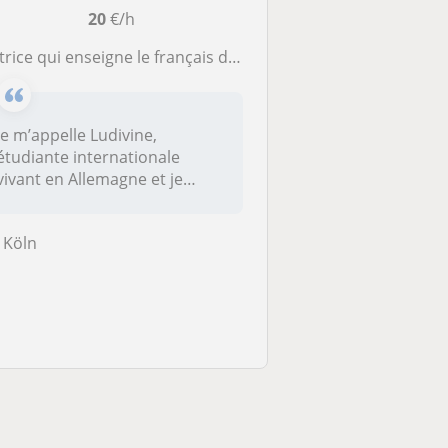
20
€/h
trice qui enseigne le français du niveau A1 au niveau C2.
Je m’appelle Ludivine,
étudiante internationale
vivant en Allemagne et je
propose de...
Köln