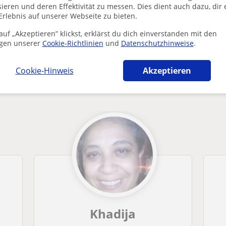
Enthält dieses Profil einen Fehler?
Melden
ieren und deren Effektivität zu messen. Dies dient auch dazu, dir 
Erlebnis auf unserer Webseite zu bieten.
uf „Akzeptieren” klickst, erklärst du dich einverstanden mit den
gen unserer
Cookie-Richtlinien
und
Datenschutzhinweise
.
Cookie-Hinweis
Akzeptieren
fte in Köln die dich interessieren könnten
Khadija