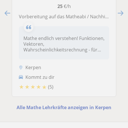
25
€/h
Vorbereitung auf das Matheabi / Nachhilfe für Oberstufen-Schüler in Kerpen und Umgebung oder online
Mathe endlich verstehen! Funktionen,
Vektoren,
Wahrscheinlichkeitsrechnung - für
jed...
Kerpen
Kommt zu dir
★
★
★
★
★
(5)
Alle Mathe Lehrkräfte anzeigen in Kerpen