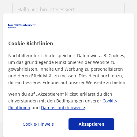
Durch Klicken auf eine der beiden Schaltflächen stimmen Sie
Cookie-Richtlinien
unserem
Impressum
und unserer
Datenschutzerklärung
zu
Nachhilfeunterricht.de speichert Daten wie z. B. Cookies,
um das grundlegende Funktionieren der Website zu
Nachricht senden
gewährleisten, Inhalte und Werbung zu personalisieren
und deren Effektivität zu messen. Dies dient auch dazu,
dir ein besseres Erlebnis auf unserer Webseite zu bieten.
Wenn du auf „Akzeptieren” klickst, erklärst du dich
Profil teilen
einverstanden mit den Bedingungen unserer
Cookie-
Richtlinien
und
Datenschutzhinweise
.
Cookie-Hinweis
Akzeptieren
Enthält dieses Profil einen Fehler?
Melden