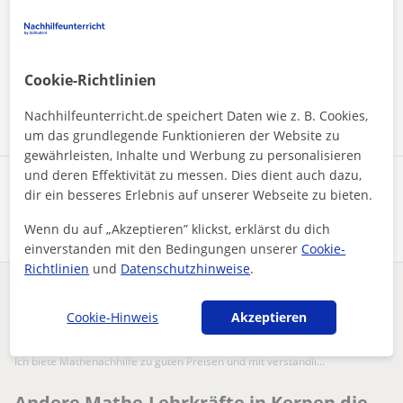
Durch Klicken auf eine der beiden Schaltflächen stimmen Sie
unserem
Impressum
und unserer
Datenschutzerklärung
zu
Cookie-Richtlinien
Nachricht senden
Nachhilfeunterricht.de speichert Daten wie z. B. Cookies,
um das grundlegende Funktionieren der Website zu
gewährleisten, Inhalte und Werbung zu personalisieren
und deren Effektivität zu messen. Dies dient auch dazu,
Profil teilen
dir ein besseres Erlebnis auf unserer Webseite zu bieten.
Wenn du auf „Akzeptieren” klickst, erklärst du dich
einverstanden mit den Bedingungen unserer
Cookie-
Richtlinien
und
Datenschutzhinweise
.
Enthält dieses Profil einen Fehler?
Melden
Cookie-Hinweis
Akzeptieren
Nachhilfeunterricht
Mathe
Kerpen
Ich biete Mathenachhilfe zu guten Preisen und mit verständli...
Andere Mathe-Lehrkräfte in Kerpen die