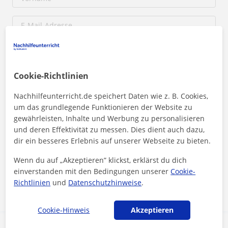
Cookie-Richtlinien
Nachhilfeunterricht.de speichert Daten wie z. B. Cookies,
um das grundlegende Funktionieren der Website zu
gewährleisten, Inhalte und Werbung zu personalisieren
und deren Effektivität zu messen. Dies dient auch dazu,
Durch Klicken auf eine der beiden Schaltflächen stimmen Sie unserem
dir ein besseres Erlebnis auf unserer Webseite zu bieten.
Impressum
und unserer
Datenschutzerklärung
zu
Wenn du auf „Akzeptieren” klickst, erklärst du dich
einverstanden mit den Bedingungen unserer
Cookie-
Nachricht senden
Richtlinien
und
Datenschutzhinweise
.
Cookie-Hinweis
Akzeptieren