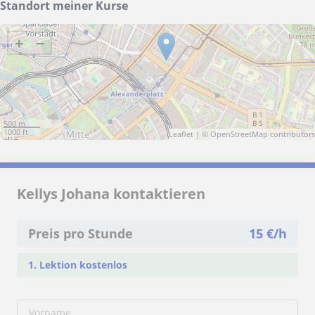
Standort meiner Kurse
+
−
500 m
1000 ft
Leaflet
| ©
OpenStreetMap
contributors
Kellys Johana kontaktieren
Preis pro Stunde
15
€/h
1. Lektion kostenlos