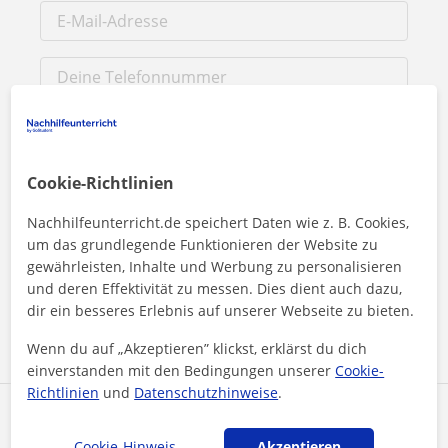
Cookie-Richtlinien
Nachhilfeunterricht.de speichert Daten wie z. B. Cookies,
Durch Klicken auf eine der beiden Schaltflächen stimmen Sie
um das grundlegende Funktionieren der Website zu
unserem
Impressum
und unserer
Datenschutzerklärung
zu
gewährleisten, Inhalte und Werbung zu personalisieren
und deren Effektivität zu messen. Dies dient auch dazu,
dir ein besseres Erlebnis auf unserer Webseite zu bieten.
Nachricht senden
Wenn du auf „Akzeptieren” klickst, erklärst du dich
einverstanden mit den Bedingungen unserer
Cookie-
Richtlinien
und
Datenschutzhinweise
.
Profil teilen
Cookie-Hinweis
Akzeptieren