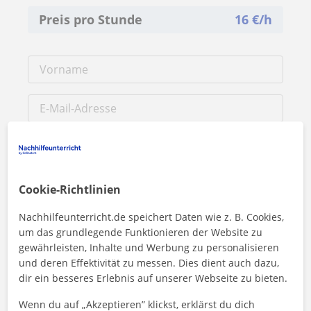
Preis pro Stunde
16
€/h
Cookie-Richtlinien
Nachhilfeunterricht.de speichert Daten wie z. B. Cookies,
um das grundlegende Funktionieren der Website zu
gewährleisten, Inhalte und Werbung zu personalisieren
Durch Klicken auf eine der beiden Schaltflächen stimmen Sie
und deren Effektivität zu messen. Dies dient auch dazu,
unserem
Impressum
und unserer
Datenschutzerklärung
zu
dir ein besseres Erlebnis auf unserer Webseite zu bieten.
Wenn du auf „Akzeptieren” klickst, erklärst du dich