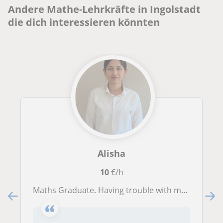
Andere Mathe-Lehrkräfte in Ingolstadt
die dich interessieren könnten
Alisha
10
€/h
Maths Graduate. Having trouble with math? I'll help you solve your problems easily and stress-free