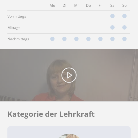
Mo
Di
Mi
Do
Fr
Sa
So
Vormittags
Mittags
Nachmittags
Kategorie der Lehrkraft