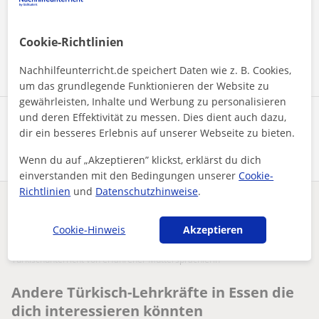
unserem
Impressum
und unserer
Datenschutzerklärung
zu
Cookie-Richtlinien
Nachricht senden
Nachhilfeunterricht.de speichert Daten wie z. B. Cookies,
um das grundlegende Funktionieren der Website zu
gewährleisten, Inhalte und Werbung zu personalisieren
und deren Effektivität zu messen. Dies dient auch dazu,
Profil teilen
dir ein besseres Erlebnis auf unserer Webseite zu bieten.
Wenn du auf „Akzeptieren” klickst, erklärst du dich
einverstanden mit den Bedingungen unserer
Cookie-
Richtlinien
und
Datenschutzhinweise
.
Enthält dieses Profil einen Fehler?
Melden
Cookie-Hinweis
Akzeptieren
Nachhilfeunterricht
Türkisch
Essen
Türkischunterricht von erfahrener Muttersprachlerin
Andere Türkisch-Lehrkräfte in Essen die
dich interessieren könnten