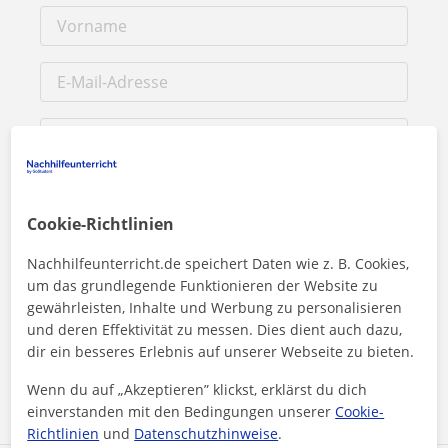
Cookie-Richtlinien
Nachhilfeunterricht.de speichert Daten wie z. B. Cookies,
um das grundlegende Funktionieren der Website zu
Durch Klicken auf eine der beiden Schaltflächen stimmen Sie
gewährleisten, Inhalte und Werbung zu personalisieren
unserem
Impressum
und unserer
Datenschutzerklärung
zu
und deren Effektivität zu messen. Dies dient auch dazu,
dir ein besseres Erlebnis auf unserer Webseite zu bieten.
Nachricht senden
Wenn du auf „Akzeptieren” klickst, erklärst du dich
einverstanden mit den Bedingungen unserer
Cookie-
Richtlinien
und
Datenschutzhinweise
.