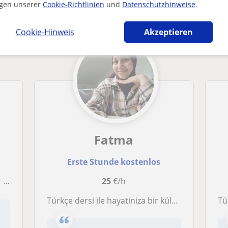
 in Essen die dich interessieren könnten
gen unserer
Cookie-Richtlinien
und
Datenschutzhinweise
.
Cookie-Hinweis
Akzeptieren
Fatma
Erste Stunde kostenlos
aft
25
€/h
Türkçe dersi ile hayatiniza bir kültür daha katin
Tü