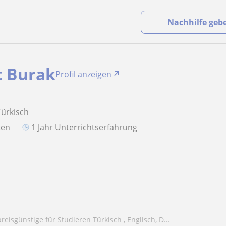
Nachhilfe geb
 Burak
Profil anzeigen
Türkisch
aten
1 Jahr Unterrichtserfahrung
preisgünstige für Studieren Türkisch , Englisch, D...