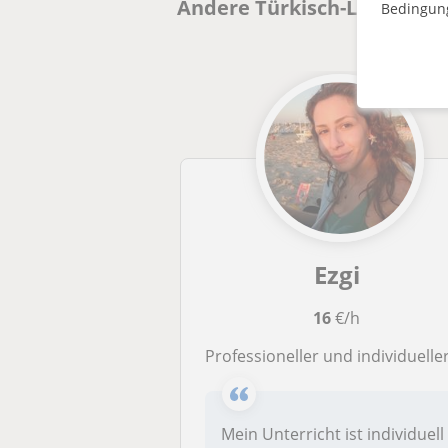
Andere Türkisch-Lehrkräfte
Bedingun
Ezgi
16
€/h
Professioneller und individueller Türkischunterricht für alle Niveaus von einer studierten Lehrkr
Mein Unterricht ist individuell