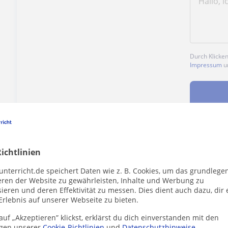
Durch Klicke
Impressum
u
Enthält dieses Profil einen Fehler?
Melden
ichtlinien
unterricht.de speichert Daten wie z. B. Cookies, um das grundlege
eren der Website zu gewährleisten, Inhalte und Werbung zu
ieren und deren Effektivität zu messen. Dies dient auch dazu, dir 
Erlebnis auf unserer Webseite zu bieten.
uf „Akzeptieren” klickst, erklärst du dich einverstanden mit den
 Düsseldorf die dich interessieren könnten
gen unserer
Cookie-Richtlinien
und
Datenschutzhinweise
.