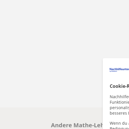
Cookie-R
Nachhilfe
Funktioni
personalis
besseres 
Wenn du a
Andere Mathe-Lehrkräfte in
Bedingun