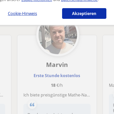
Cookie-Hinweis
Akzeptieren
Marvin
Erste Stunde kostenlos
18
€/h
Ma
k
Ich biete preisgünstige Mathe-Nachhilfe für alle Jahrgangsstufen von der Grundschule bis hin zum Abitur an