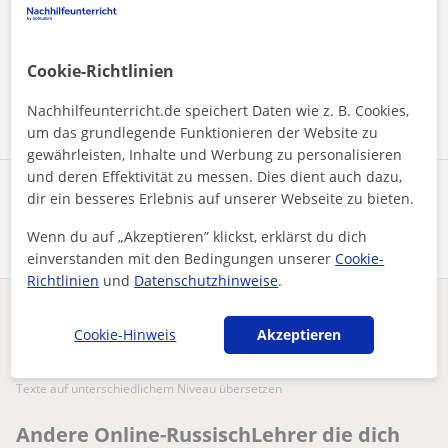
Durch Klicken auf eine der beiden Schaltflächen stimmen Sie
unserem
Impressum
und unserer
Datenschutzerklärung
zu
Cookie-Richtlinien
Nachricht senden
Nachhilfeunterricht.de speichert Daten wie z. B. Cookies,
um das grundlegende Funktionieren der Website zu
gewährleisten, Inhalte und Werbung zu personalisieren
und deren Effektivität zu messen. Dies dient auch dazu,
Profil teilen
dir ein besseres Erlebnis auf unserer Webseite zu bieten.
Wenn du auf „Akzeptieren” klickst, erklärst du dich
einverstanden mit den Bedingungen unserer
Cookie-
Richtlinien
und
Datenschutzhinweise
.
Enthält dieses Profil einen Fehler?
Melden
Cookie-Hinweis
Akzeptieren
Nachhilfeunterricht
Online
Russisch
Texte auf unterschiedlichem Niveau übersetzen
Andere Online-RussischLehrer die dich