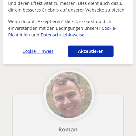
und deren Effektivität zu messen. Dies dient auch dazu,
Enthält dieses Profil einen Fehler?
Melden
dir ein besseres Erlebnis auf unserer Webseite zu bieten.
Wenn du auf „Akzeptieren” klickst, erklärst du dich
Nachhilfeunterricht
Online
Deutsch für Russen
Lehrerin für Deutsch als Fremdsprache
einverstanden mit den Bedingungen unserer
Cookie-
Richtlinien
und
Datenschutzhinweise
.
Andere Online-Deutsch für RussenLehrer
die dich interessieren könnten
Cookie-Hinweis
Akzeptieren
Roman