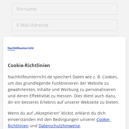
Cookie-Richtlinien
Nachhilfeunterricht.de speichert Daten wie z. B. Cookies,
um das grundlegende Funktionieren der Website zu
Durch Klicken auf eine der beiden Schaltflächen stimmen Sie
gewährleisten, Inhalte und Werbung zu personalisieren
unserem
Impressum
und unserer
Datenschutzerklärung
zu
und deren Effektivität zu messen. Dies dient auch dazu,
dir ein besseres Erlebnis auf unserer Webseite zu bieten.
Nachricht senden
Wenn du auf „Akzeptieren” klickst, erklärst du dich
einverstanden mit den Bedingungen unserer
Cookie-
Richtlinien
und
Datenschutzhinweise
.