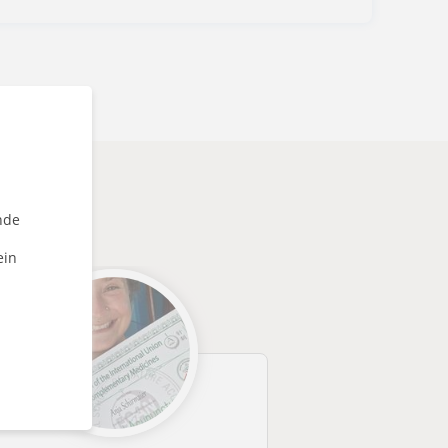
könnten
nde
ein