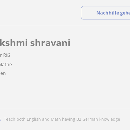
Nachhilfe geb
kshmi shravani
r Riß
 Mathe
aten
Teach both English and Math having B2 German knowledge