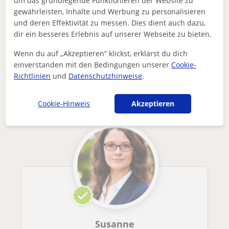
um das grundlegende Funktionieren der Website zu
gewährleisten, Inhalte und Werbung zu personalisieren
Enthält dieses Profil einen Fehler?
Melden
und deren Effektivität zu messen. Dies dient auch dazu,
dir ein besseres Erlebnis auf unserer Webseite zu bieten.
Nachhilfeunterricht
Online
Mathe
Patient Math and Science Tutor Helping Students Build Strong...
Wenn du auf „Akzeptieren” klickst, erklärst du dich
einverstanden mit den Bedingungen unserer
Cookie-
Andere Online-MatheLehrer die dich
Richtlinien
und
Datenschutzhinweise
.
interessieren könnten
Cookie-Hinweis
Akzeptieren
Susanne