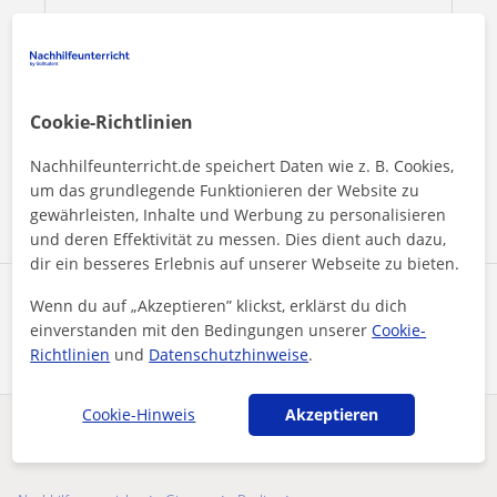
Durch Klicken auf eine der beiden Schaltflächen stimmen Sie
Cookie-Richtlinien
unserem
Impressum
und unserer
Datenschutzerklärung
zu
Nachhilfeunterricht.de speichert Daten wie z. B. Cookies,
Nachricht senden
um das grundlegende Funktionieren der Website zu
gewährleisten, Inhalte und Werbung zu personalisieren
und deren Effektivität zu messen. Dies dient auch dazu,
dir ein besseres Erlebnis auf unserer Webseite zu bieten.
Profil teilen
Wenn du auf „Akzeptieren” klickst, erklärst du dich
einverstanden mit den Bedingungen unserer
Cookie-
Richtlinien
und
Datenschutzhinweise
.
Cookie-Hinweis
Akzeptieren
Enthält dieses Profil einen Fehler?
Melden