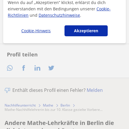
Wenn du auf „Akzeptieren” klickst, erklärst du dich
Durch Klicken auf eine der beiden Schaltflächen stimmen Sie
unserem
Impressum
und unserer
Datenschutzerklärung
zu
einverstanden mit den Bedingungen unserer
Cookie-
Richtlinien
und
Datenschutzhinweise
.
Nachricht senden
Cookie-Hinweis
Akzeptieren
Profil teilen
Enthält dieses Profil einen Fehler?
Melden
Nachhilfeunterricht
Mathe
Berlin
Mathe-Nachhilfelehrerin bis zur 10. Klasse gezielte Vorbere...
Andere Mathe-Lehrkräfte in Berlin die