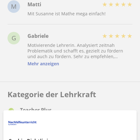
★
★
★
★
★
Matti
M
Mit Susanne ist Mathe mega einfach!
★
★
★
★
★
Gabriele
G
Motivierende Lehrerin. Analysiert zeitnah
Problematik und schafft es, gezielt zu fördern
und auch zu fördern. Sehr zu empfehlen,
insbesondere bei intensiver Mathematik und
Mehr anzeigen
Physik Abi Vorbereitung.
Kategorie der Lehrkraft
Teacher Plus
Susanne hat ein verifiziertes Profil