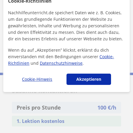
Cookie-Richtlinien
Nachhilfeunterricht.de speichert Daten wie z. B. Cookies,
um das grundlegende Funktionieren der Website zu
gewährleisten, Inhalte und Werbung zu personalisieren
Möchtest du mehr über Susanne erfahren?
und deren Effektivität zu messen. Dies dient auch dazu,
Verifizierte Daten
dir ein besseres Erlebnis auf unserer Webseite zu bieten.
★
★
★
★
★
2 Bewertungen
Wenn du auf „Akzeptieren” klickst, erklärst du dich
Profil anzeigen
einverstanden mit den Bedingungen unserer
Cookie-
Richtlinien
und
Datenschutzhinweise
.
Cookie-Hinweis
Akzeptieren
Susanne kontaktieren
Preis pro Stunde
100
€/h
1. Lektion kostenlos