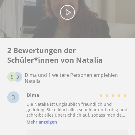
2 Bewertungen der
Schüler*innen von Natalia
Dima und 1 weitere Personen empfehlen
S
D
Natalia
★
★
★
★
★
Dima
D
Die Natalia ist unglaublich freundlich und
geduldig. Sie erklärt alles sehr klar und ruhig und
schreibt alles übersichtlich auf, sodass man den
Unterricht leicht nachvollziehen und verstehen
Mehr anzeigen
kann. Am Ende jeder Stunde bekommt man eine
PDF-Datei mit allem, was man im Unterricht