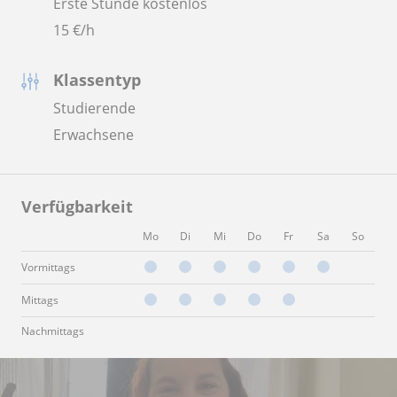
Erste Stunde kostenlos
15
€/h
Klassentyp
Studierende
Erwachsene
Verfügbarkeit
Mo
Di
Mi
Do
Fr
Sa
So
Vormittags
Mittags
Nachmittags