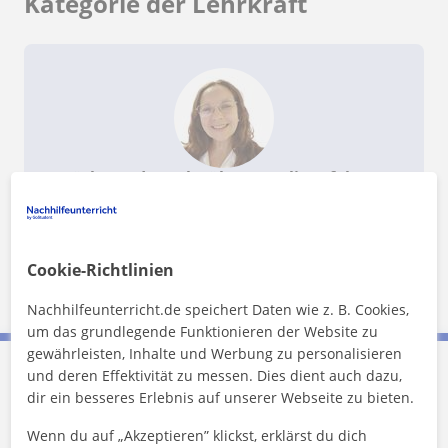
Kategorie der Lehrkraft
Möchtest du mehr über Natalia erfahren?
Verifizierte Daten
★
★
★
★
★
2 Bewertungen
Profil anzeigen
Cookie-Richtlinien
Nachhilfeunterricht.de speichert Daten wie z. B. Cookies,
um das grundlegende Funktionieren der Website zu
gewährleisten, Inhalte und Werbung zu personalisieren
und deren Effektivität zu messen. Dies dient auch dazu,
Natalia kontaktieren
dir ein besseres Erlebnis auf unserer Webseite zu bieten.
Wenn du auf „Akzeptieren” klickst, erklärst du dich