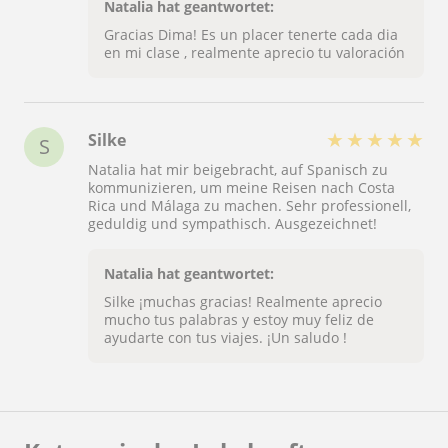
gemacht hat. So kann man alles in Ruhe noch
Natalia hat geantwortet:
einmal selbst wiederholen. Außerdem ist sie
Gracias Dima! Es un placer tenerte cada dia
immer gut gelaunt, schafft eine angenehme
en mi clase , realmente aprecio tu valoración
Lernatmosphäre und man merkt, dass sie ihren
Beruf wirklich mit Herz und Leidenschaft ausübt.
Man spürt, dass sie es gerne macht und nicht,
weil sie muss. Ich freue mich jeden Tag auf den
Unterricht mit ihr.
★
★
★
★
★
Silke
S
Natalia hat mir beigebracht, auf Spanisch zu
kommunizieren, um meine Reisen nach Costa
Rica und Málaga zu machen. Sehr professionell,
geduldig und sympathisch. Ausgezeichnet!
Natalia hat geantwortet:
Silke ¡muchas gracias! Realmente aprecio
mucho tus palabras y estoy muy feliz de
ayudarte con tus viajes. ¡Un saludo !