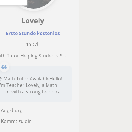
Lovely
Erste Stunde kostenlos
15
€/h
ath Tutor Helping Students Succeed in School
➗ Math Tutor AvailableHello!
I’m Teacher Lovely, a Math
tutor with a strong technica...
Augsburg
Kommt zu dir