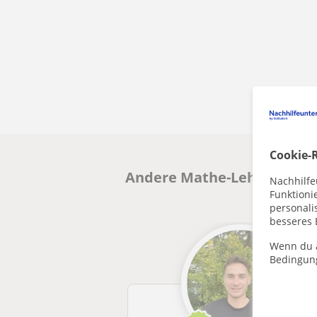
Cookie-R
Andere Mathe-Lehrkräfte i
Nachhilfe
Funktioni
personalis
besseres 
Wenn du a
Bedingun