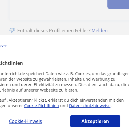
Enthält dieses Profil einen Fehler?
Melden
ichtlinien
n Augsburg die dich interessieren könnten
unterricht.de speichert Daten wie z. B. Cookies, um das grundlege
eren der Website zu gewährleisten, Inhalte und Werbung zu
ieren und deren Effektivität zu messen. Dies dient auch dazu, dir 
Erlebnis auf unserer Webseite zu bieten.
uf „Akzeptieren” klickst, erklärst du dich einverstanden mit den
gen unserer
Cookie-Richtlinien
und
Datenschutzhinweise
.
Cookie-Hinweis
Akzeptieren