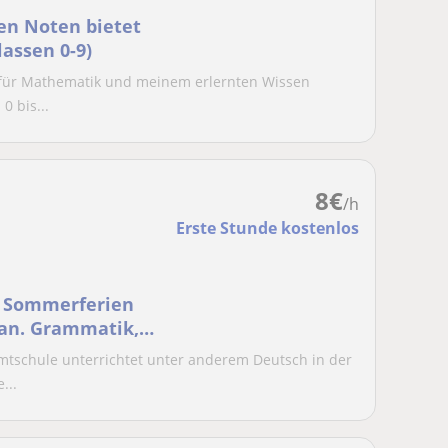
en Noten bietet
assen 0-9)
ft für Mathematik und meinem erlernten Wissen
0 bis...
8
€
/h
Erste Stunde kostenlos
n Sommerferien
 an. Grammatik,
Aufsatz
amtschule unterrichtet unter anderem Deutsch in der
...