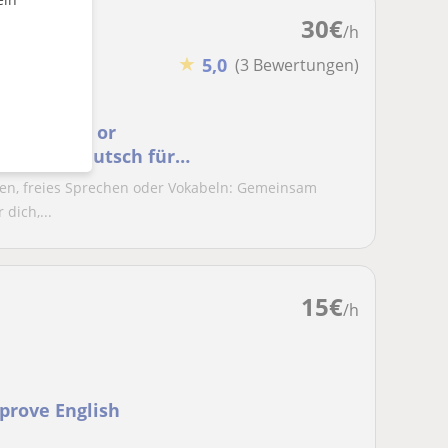
30
€
/h
★
5,0
(3 Bewertungen)
C2: remote or
udents / Deutsch für
en, freies Sprechen oder Vokabeln: Gemeinsam
 dich,...
15
€
/h
mprove English