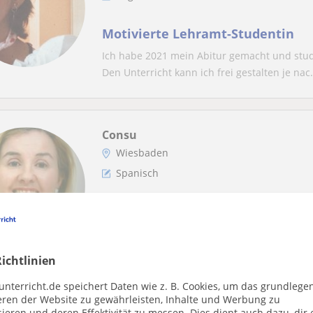
Motivierte Lehramt-Studentin
Ich habe 2021 mein Abitur gemacht und studi
Den Unterricht kann ich frei gestalten je nac.
Consu
Wiesbaden
Spanisch
Spanisch lernen für Schule, Reise
diplomierten und erfahrenen Exp
effektik mit Herz und Struktur
Hola, ich bin Consu. Ich bin spanische Mutte
ichtlinien
Unterricht in Spanisch als Zweitsprache sowi.
unterricht.de speichert Daten wie z. B. Cookies, um das grundlege
eren der Website zu gewährleisten, Inhalte und Werbung zu
ieren und deren Effektivität zu messen. Dies dient auch dazu, dir 