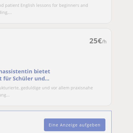
and patient English lessons for beginners and
ng,...
25
€
/h
assistentin bietet
 für Schüler und
ukturierte, geduldige und vor allem praxisnahe
ng...
Eine Anzeige aufgeben