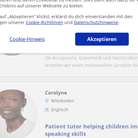
Erlebnis auf unserer Webseite zu bieten.
Anna
Wiesbaden, Landeshauptstadt
uf „Akzeptieren” klickst, erklärst du dich einverstanden mit den
gen unserer
Cookie-Richtlinien
und
Datenschutzhinweise
.
Deutsch
Cookie-Hinweis
Akzeptieren
German lessons for any level A1-
Wiesbaden, for kids and adult st
jedes Level A1-C2
Ob Aussprache, Grammatik und Satzstruktur
erstellen wir einen individuellen Lernplan für
Carolyne
Wiesbaden
Englisch
Patient tutor helping children i
speaking skills