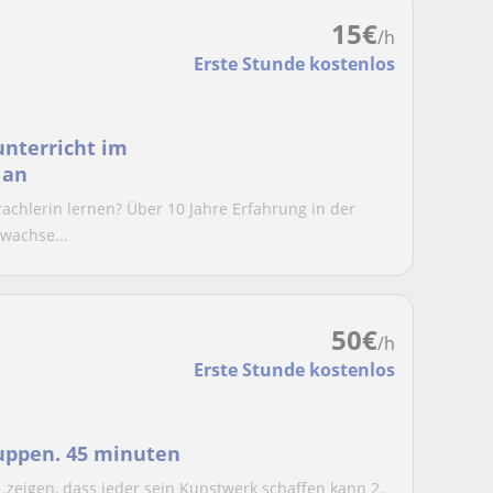
15
€
/h
Erste Stunde kostenlos
unterricht im
 an
chlerin lernen? Über 10 Jahre Erfahrung in der
wachse...
50
€
/h
Erste Stunde kostenlos
ruppen. 45 minuten
 1.zeigen, dass jeder sein Kunstwerk schaffen kann 2.