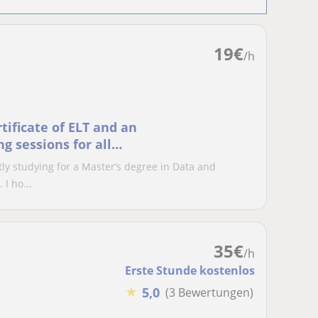
19
€
/h
rtificate of ELT and an
g sessions for all
ly studying for a Master’s degree in Data and
I ho...
35
€
/h
Erste Stunde kostenlos
★
5,0
(3 Bewertungen)