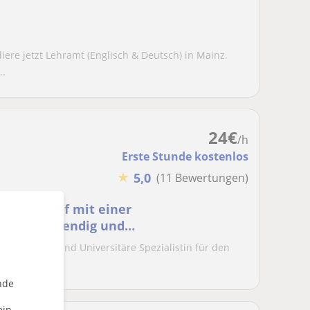
ere jetzt Lehramt (Englisch & Deutsch) in Mainz.
..
24
€
/h
Erste Stunde kostenlos
★
5,0
(11 Bewertungen)
 oder Beruf mit einer
ertin - lebendig und
rsprachlerin und Universitäre Spezialistin für den
..
nde
ein