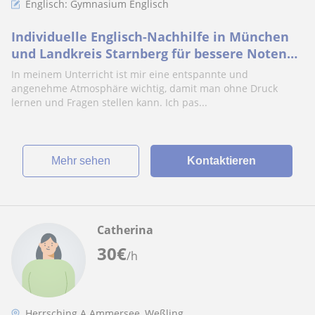
Englisch: Gymnasium Englisch
Individuelle Englisch-Nachhilfe in München
und Landkreis Starnberg für bessere Noten
und Alltag für Unterstufe und Mittelstufe
In meinem Unterricht ist mir eine entspannte und
angenehme Atmosphäre wichtig, damit man ohne Druck
lernen und Fragen stellen kann. Ich pas...
Mehr sehen
Kontaktieren
Catherina
30
€
/h
Herrsching A.Ammersee, Weßling