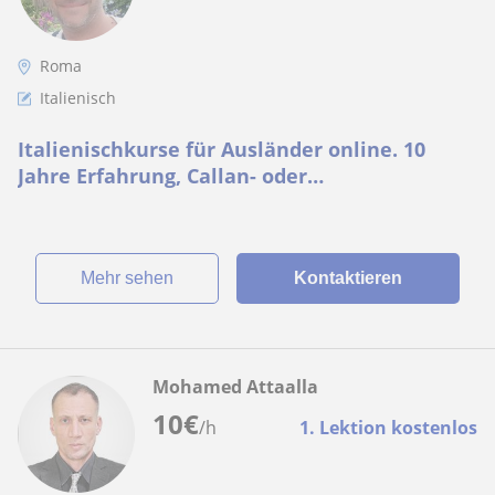
Roma
Italienisch
Italienischkurse für Ausländer online. 10
Jahre Erfahrung, Callan- oder
Standardmethode, ich biete eine kostenlose
Probestunde an!
Mehr sehen
Kontaktieren
Mohamed Attaalla
10
€
/h
1. Lektion kostenlos