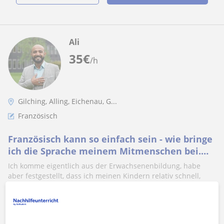
Ali
35
€
/h
Gilching, Alling, Eichenau, G...
Französisch
Französisch kann so einfach sein - wie bringe
ich die Sprache meinem Mitmenschen bei.
Darin bin ich Profi
Ich komme eigentlich aus der Erwachsenenbildung, habe
aber festgestellt, dass ich meinen Kindern relativ schnell,
relativ viel erklären kan...