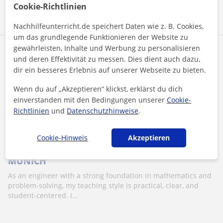
Mehr sehen
Kontaktieren
Cookie-Richtlinien
Nachhilfeunterricht.de speichert Daten wie z. B. Cookies,
um das grundlegende Funktionieren der Website zu
gewährleisten, Inhalte und Werbung zu personalisieren
Neha
und deren Effektivität zu messen. Dies dient auch dazu,
35
€
dir ein besseres Erlebnis auf unserer Webseite zu bieten.
/h
1. Lektion kostenlos
Wenn du auf „Akzeptieren” klickst, erklärst du dich
einverstanden mit den Bedingungen unserer
Cookie-
Richtlinien
und
Datenschutzhinweise
.
München, Eichenau, Germering,...
Mathe: Universität Mathe
Cookie-Hinweis
Akzeptieren
Hi, Your Math Tutor for grades 2 to 10
MUNICH
As an engineer with a strong foundation in mathematics and
problem-solving, my teaching style is practical, clear, and
student-centered. I...