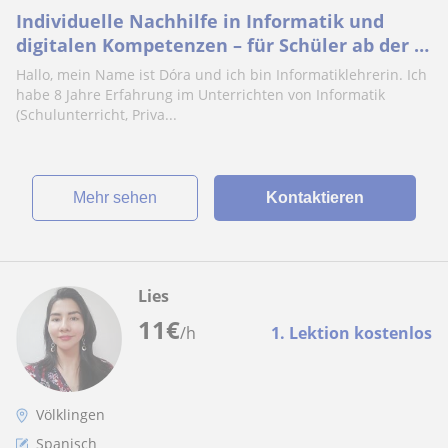
Individuelle Nachhilfe in Informatik und
digitalen Kompetenzen – für Schüler ab der 5.
Klasse und Erwachsene
Hallo, mein Name ist Dóra und ich bin Informatiklehrerin. Ich
habe 8 Jahre Erfahrung im Unterrichten von Informatik
(Schulunterricht, Priva...
Mehr sehen
Kontaktieren
Lies
11
€
/h
1. Lektion kostenlos
Völklingen
Spanisch