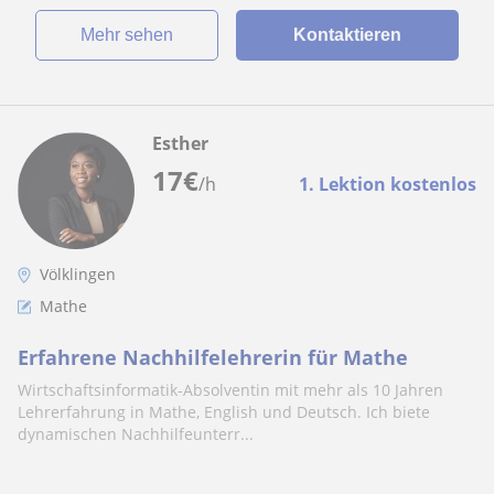
Mehr sehen
Kontaktieren
Esther
17
€
/h
1. Lektion kostenlos
Völklingen
Mathe
Erfahrene Nachhilfelehrerin für Mathe
Wirtschaftsinformatik-Absolventin mit mehr als 10 Jahren
Lehrerfahrung in Mathe, English und Deutsch. Ich biete
dynamischen Nachhilfeunterr...