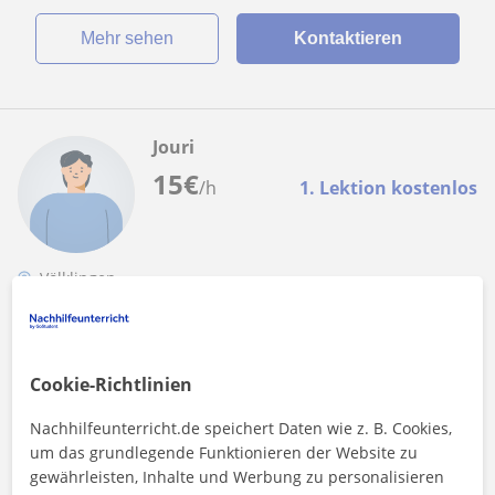
Mehr sehen
Kontaktieren
Jouri
15
€
/h
1. Lektion kostenlos
Völklingen
Mathe
Mathe-Tutorin, die aus die dir Mathe zu
Cookie-Richtlinien
einem einfach lösbaren Rätsel macht. Willst
du späßchen haben und gleichzeitig lernen?
"Mathe-Tutorin, die aus dir Mathe zu einem einfach lösbaren
Nachhilfeunterricht.de speichert Daten wie z. B. Cookies,
Rätsel macht. Willst du Spaß haben und gleichzeitig lernen?
um das grundlegende Funktionieren der Website zu
Mein Name ist Jouri...
gewährleisten, Inhalte und Werbung zu personalisieren