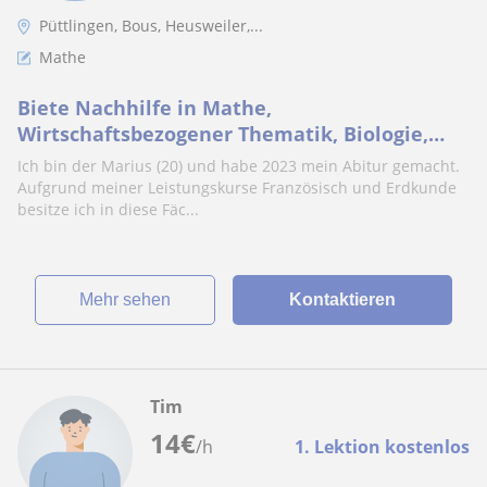
Püttlingen, Bous, Heusweiler,...
Mathe
Biete Nachhilfe in Mathe,
Wirtschaftsbezogener Thematik, Biologie,
Französisch und Erdkunde an
Ich bin der Marius (20) und habe 2023 mein Abitur gemacht.
Aufgrund meiner Leistungskurse Französisch und Erdkunde
besitze ich in diese Fäc...
Mehr sehen
Kontaktieren
Tim
14
€
/h
1. Lektion kostenlos