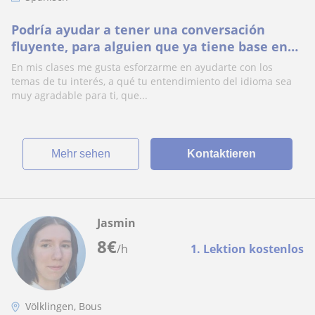
Podría ayudar a tener una conversación
fluyente, para alguien que ya tiene base en
español
En mis clases me gusta esforzarme en ayudarte con los
temas de tu interés, a qué tu entendimiento del idioma sea
muy agradable para ti, que...
Mehr sehen
Kontaktieren
Jasmin
8
€
/h
1. Lektion kostenlos
Völklingen, Bous