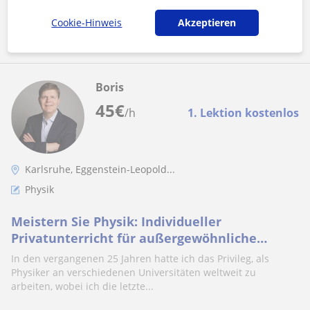
Mehr sehen
Kontaktieren
Cookie-Hinweis
Akzeptieren
Boris
45
€
/h
1. Lektion kostenlos
Karlsruhe, Eggenstein-Leopold...
Physik
Meistern Sie Physik: Individueller
Privatunterricht für außergewöhnliche
Ergebnisse!
In den vergangenen 25 Jahren hatte ich das Privileg, als
Physiker an verschiedenen Universitäten weltweit zu
arbeiten, wobei ich die letzte...