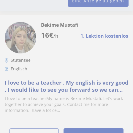
Eine Anzeige aufgeben
Bekime Mustafi
16
€
/h
1. Lektion kostenlos
Stutensee
Englisch
I love to be a teacher . My english is very good
. I would like to see you forward so we can
discuss. I have a diploma
I love to be a teacherMy name is Bekime Mustafi. Let's work
together to achieve your goals. Contact me for more
information.I have a lot ce...