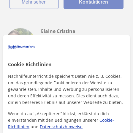
Mehr sehen
Kontaktieren
Elaine Cristina
15
€
/h
1. Lektion kostenlos
Cookie-Richtlinien
Bruchsal, Gondelsheim, Karlsd...
Englisch
Nachhilfeunterricht.de speichert Daten wie z. B. Cookies,
um das grundlegende Funktionieren der Website zu
Certified and Experienced Online English
gewährleisten, Inhalte und Werbung zu personalisieren
Teacher
und deren Effektivität zu messen. Dies dient auch dazu,
dir ein besseres Erlebnis auf unserer Webseite zu bieten.
Experienced and Certified English Teacher Hello and nice to
meet you! My name is Elaine Yalcin, and I am a dedicated
Wenn du auf „Akzeptieren” klickst, erklärst du dich
English teacher with...
einverstanden mit den Bedingungen unserer
Cookie-
Richtlinien
und
Datenschutzhinweise
.