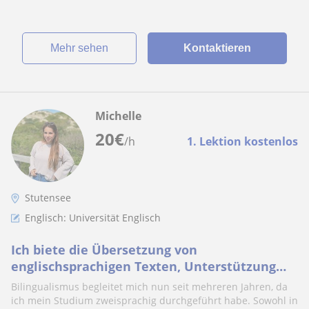
Mehr sehen
Kontaktieren
Michelle
20
€
/h
1. Lektion kostenlos
Stutensee
Englisch: Universität Englisch
Ich biete die Übersetzung von
englischsprachigen Texten, Unterstützung
bei Übersetzung oder Verständnis von Texten
Bilingualismus begleitet mich nun seit mehreren Jahren, da
ich mein Studium zweisprachig durchgeführt habe. Sowohl in