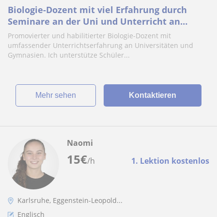
Biologie-Dozent mit viel Erfahrung durch
Seminare an der Uni und Unterricht an
Gymnasien: Unterricht für alle Altersstufen
Promovierter und habilitierter Biologie-Dozent mit
umfassender Unterrichtserfahrung an Universitäten und
Gymnasien. Ich unterstütze Schüler...
Mehr sehen
Kontaktieren
Naomi
15
€
/h
1. Lektion kostenlos
Karlsruhe, Eggenstein-Leopold...
Englisch