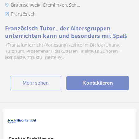
Braunschweig, Cremlingen, Sch...
Französisch
Französisch-Tutor , der Altersgruppen
unterrichten kann und besonders mit Spaß
+Frontalunterricht (Vorlesung) -Lehre im Dialog (Übung,
Tutorium, Proseminar) -diskutieren -inaktives Zuhören -
kompakte, struktu- rierte W...
Mehr sehen
Kontaktieren
Imad aldin
12
€
/h
1. Lektion kostenlos
Cookie-Richtlinien