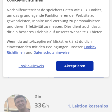
Braunschweig, Schwülper
Nachhilfeunterricht.de speichert Daten wie z. B. Cookies,
um das grundlegende Funktionieren der Website zu
Englisch
gewährleisten, Inhalte und Werbung zu personalisieren
und deren Effektivität zu messen. Dies dient auch dazu,
Ich bin arzt von beruf und ich habe in uk
dir ein besseres Erlebnis auf unserer Webseite zu bieten.
studiert .mein englisch ist niveau b2-c1
Wenn du auf „Akzeptieren” klickst, erklärst du dich
Ich glaube ,dass jede person braucht etwas anders deswegen
bin ich flexibel .daruber hinaus können wir zusammen
einverstanden mit den Bedingungen unserer
Cookie-
entscheiden was am besten i...
Richtlinien
und
Datenschutzhinweise
.
Cookie-Hinweis
Akzeptieren
Mehr sehen
Kontaktieren
Gio
33
€
/h
1. Lektion kostenlos