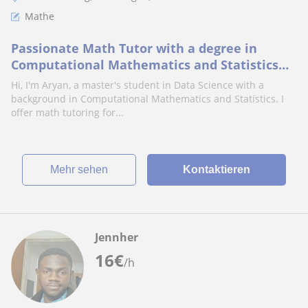
Mathe
Passionate Math Tutor with a degree in
Computational Mathematics and Statistics
offering lessons for students of all ages.
Hi, I'm Aryan, a master's student in Data Science with a
background in Computational Mathematics and Statistics. I
offer math tutoring for...
Mehr sehen
Kontaktieren
Jennher
16
€
/h