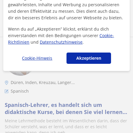
gewährleisten, Inhalte und Werbung zu personalisieren
und deren Effektivität zu messen. Dies dient auch dazu,
dir ein besseres Erlebnis auf unserer Webseite zu bieten.
Mehr sehen
Kontaktieren
Wenn du auf „Akzeptieren” klickst, erklärst du dich
einverstanden mit den Bedingungen unserer
Cookie-
Richtlinien
und
Datenschutzhinweise
.
Elio
20
€
/h
1. Lektion kostenlos
Cookie-Hinweis
Akzeptieren
Düren, Inden, Kreuzau, Langer...
Spanisch
Spanisch-Lehrer, es handelt sich um
didaktische Kurse, bei denen Sie viel lernen
werden
Meine Lehrmethode besteht im Wesentlichen darin, dass der
Schüler versteht, was er lernt, und dass er es leicht
anwenden kann, denn ich neh...