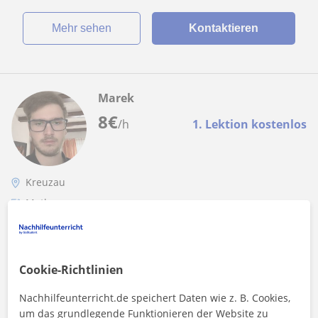
Mehr sehen
Kontaktieren
Marek
8
€
/h
1. Lektion kostenlos
Kreuzau
Mathe
Effektiver Matheunterricht von privatem
Lehrer online und vor Ort.
Cookie-Richtlinien
Ich Arbeite viel mit Python und Java und habe weitere
Programmiersprachen wie zum Beispiel C oder C++ erlernt.
Nachhilfeunterricht.de speichert Daten wie z. B. Cookies,
Da Mathematik und Informatik...
um das grundlegende Funktionieren der Website zu