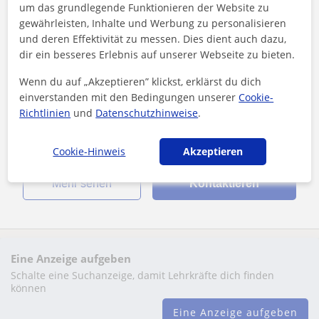
Kirchseeon, Markt
um das grundlegende Funktionieren der Website zu
gewährleisten, Inhalte und Werbung zu personalisieren
Englisch
und deren Effektivität zu messen. Dies dient auch dazu,
dir ein besseres Erlebnis auf unserer Webseite zu bieten.
Englisch Übersetzer und Tutor für alle
Altersgruppen
Wenn du auf „Akzeptieren” klickst, erklärst du dich
"Englisch Übersetzer und Tutor für alle Altersgruppen - ich
einverstanden mit den Bedingungen unserer
Cookie-
biete individuell angepassten Englischunterricht an. Ich
Richtlinien
und
Datenschutzhinweise
.
unterstütze gerne Schü...
Cookie-Hinweis
Akzeptieren
Mehr sehen
Kontaktieren
Eine Anzeige aufgeben
Schalte eine Suchanzeige, damit Lehrkräfte dich finden
können
Eine Anzeige aufgeben