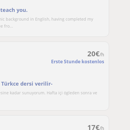
 teach you.
mic background in English, having completed my
 fro...
20
€
/h
Erste Stunde kostenlos
 Türkce dersi verilir-
yesine kadar sunuyorum. Hafta içi ögleden sonra ve
17
€
/h