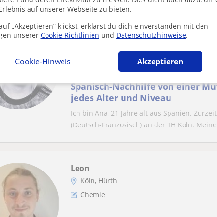
Erlebnis auf unserer Webseite zu bieten.
uf „Akzeptieren” klickst, erklärst du dich einverstanden mit den
Ana
gen unserer
Cookie-Richtlinien
und
Datenschutzhinweise
.
Köln, Hürth
Spanisch
Cookie-Hinweis
Akzeptieren
Spanisch-Nachhilfe von einer Mut
jedes Alter und Niveau
Ich bin Ana, 21 Jahre alt aus Spanien. Zurz
(Deutsch-Französisch) an der TH Köln. Meine 
Leon
Köln, Hürth
Chemie