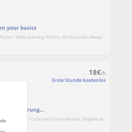
en your basics
Physics. While learning Physics, my focus has always
18
€
/h
Erste Stunde kostenlos
nijob als
uungserfahrung
 derzeit auf der Suche nach einer Minijob Tätigkeit als
nde
ein