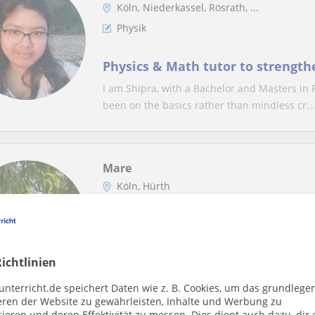
Köln, Niederkassel, Rösrath, ...
Physik
Physics & Math tutor to strength
I am Shipra, with a Bachelor and Masters in 
been on the basics rather than mindless cr...
Mare
Köln, Hürth
Gesundheit
Freundliche Examinierte sucht Mi
Nanny/Alltagsbegleiterin (Betre
ichtlinien
vorhanden)
Hallo, ich bin Mare. Ich bin 24 Jahre als und
unterricht.de speichert Daten wie z. B. Cookies, um das grundlege
Nanny/ Babysitter. Selbst habe ich 9 G...
eren der Website zu gewährleisten, Inhalte und Werbung zu
ieren und deren Effektivität zu messen. Dies dient auch dazu, dir 