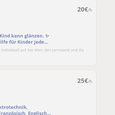
20
€
/h
 Kind kann glänzen. ✨
ilfe für Kinder jeden
t individuell auf das Alter, den Lernstand und die
.
25
€
/h
ktrotechnik,
ranzösisch, Englisch