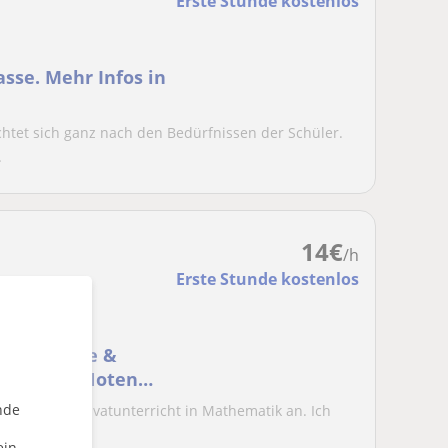
Erste Stunde kostenlos
asse. Mehr Infos in
ichtet sich ganz nach den Bedürfnissen der Schüler.
.
14
€
/h
Erste Stunde kostenlos
Grundschule &
eßen und Noten
nde
rten Online-Privatunterricht in Mathematik an. Ich
..
ein