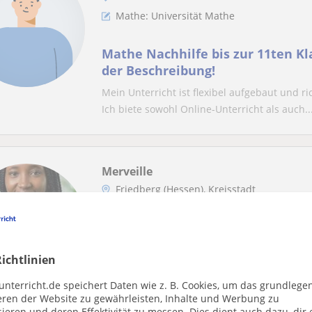
Mathe: Universität Mathe
Mathe Nachhilfe bis zur 11ten Kl
der Beschreibung!
Mein Unterricht ist flexibel aufgebaut und r
Ich biete sowohl Online-Unterricht als auch..
Merveille
Friedberg (Hessen), Kreisstadt
Mathe
Erfahrene Mathe Nachhilfe für 
ichtlinien
Gymnasium: Wissenlücken schli
verbessern 😊
unterricht.de speichert Daten wie z. B. Cookies, um das grundlege
Hallo😊! Ich bin Merveille und biete engagie
eren der Website zu gewährleisten, Inhalte und Werbung zu
studiere derzeit Mathematik (B.Sc. Wirtschaf.
ieren und deren Effektivität zu messen. Dies dient auch dazu, dir 