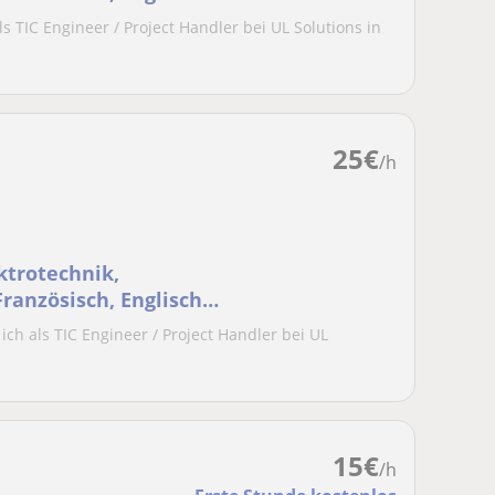
ag
 als TIC Engineer / Project Handler bei UL Solutions in
25
€
/h
ktrotechnik,
ranzösisch, Englisch,
n
te ich als TIC Engineer / Project Handler bei UL
15
€
/h