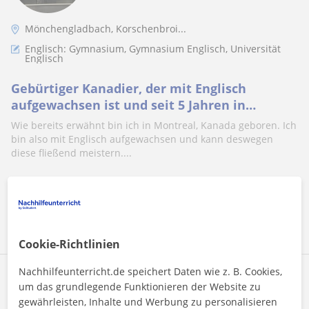
Mönchengladbach, Korschenbroi...
Englisch: Gymnasium, Gymnasium Englisch, Universität
Englisch
Gebürtiger Kanadier, der mit Englisch
aufgewachsen ist und seit 5 Jahren in
Deutschland ist möchte behilflich sein :)
Wie bereits erwähnt bin ich in Montreal, Kanada geboren. Ich
bin also mit Englisch aufgewachsen und kann deswegen
diese fließend meistern....
Mehr sehen
Kontaktieren
Cookie-Richtlinien
Nachhilfeunterricht.de speichert Daten wie z. B. Cookies,
Sara
um das grundlegende Funktionieren der Website zu
18
€
gewährleisten, Inhalte und Werbung zu personalisieren
/h
1. Lektion kostenlos