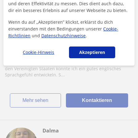
und deren Effektivität zu messen. Dies dient auch dazu,
dir ein besseres Erlebnis auf unserer Webseite zu bieten.
Wenn du auf „Akzeptieren” klickst, erklärst du dich
Viersen
einverstanden mit den Bedingungen unserer
Cookie-
Englisch: Universität Englisch
Richtlinien
und
Datenschutzhinweise
.
Nachhilfe und Übersetzung in Englisch:
Cookie-Hinweis
Akzeptieren
Fließend dank Auslandserfahrung; ALLE
ALTERSKLASSEN
Learning by doing Dank eines einjährigen Aufenthaltes in
den Vereinigten Staaten konnte ich ein gutes englisches
Sprachgefühl entwickeln. S...
Mehr sehen
Kontaktieren
Dalma