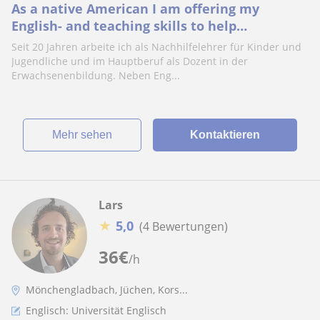
As a native American I am offering my
English- and teaching skills to help
kids/teenagers and adults.
Seit 20 Jahren arbeite ich als Nachhilfelehrer für Kinder und
Jugendliche und im Hauptberuf als Dozent in der
Erwachsenenbildung. Neben Eng...
Mehr sehen
Kontaktieren
Lars
★
5,0
(4 Bewertungen)
36
€
/h
Mönchengladbach, Jüchen, Kors...
Englisch: Universität Englisch