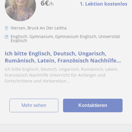
6
€
/h
1. Lektion kostenlos
Viersen, Bruck An Der Leitha
Englisch: Gymnasium, Gymnasium Englisch, Universität
Englisch
Ich bitte Englisch, Deutsch, Ungarisch,
Rumänisch, Latein, Französisch Nachhilfe
Unterricht für Anfänger und Fortschrittene
Ich bitte Englisch, Deutsch, Ungarisch, Rumänisch, Latein,
und Vorbereitungen für Schularbeiten,
Französisch Nachhilfe Unterricht für Anfänger und
Referate, etc
Fortschrittene und Vorbereitun...
Mehr sehen
Kontaktieren