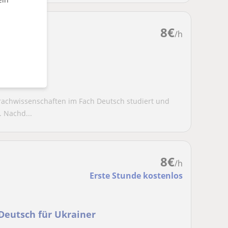
8
€
/h
prachwissenschaften im Fach Deutsch studiert und
 Nachd...
8
€
/h
Erste Stunde kostenlos
 Deutsch für Ukrainer