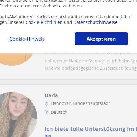
Erlebnis auf unserer Webseite zu bieten.
uf „Akzeptieren” klickst, erklärst du dich einverstanden mit den
Stephanie
gen unserer
Cookie-Richtlinien
und
Datenschutzhinweise
.
Hannover, Landeshauptstadt
Deutsch
Cookie-Hinweis
Akzeptieren
Deutsch für alle Altersgruppen
Hallo, mein Name ist Stephanie. Ich habe S
eine waldorfpädagogische Zusatzausbildung.
Daria
Hannover, Landeshauptstadt
Deutsch
Ich biete tolle Unterstützung im
an