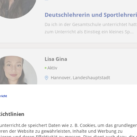
Deutschlehrerin und Sportlehrer
Da ich in der Gesamtschule unterrichtet hatt
zum Unterricht als Einstieg ein kleines Sp...
Lisa Gina
Aktiv
Hannover, Landeshauptstadt
Deutsch
Deutschlehrerin und Mentorin für
Altersgruppen.
ichtlinien
Strukturiert, da ich in einer Gesamtschule un
unterricht.de speichert Daten wie z. B. Cookies, um das grundlege
bringe ich z. B. Spiele mit ein, die am Amfa...
eren der Website zu gewährleisten, Inhalte und Werbung zu
ieren und deren Effektivität zu messen. Dies dient auch dazu, dir 