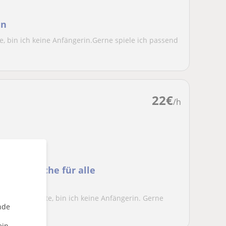
in
e, bin ich keine Anfängerin.Gerne spiele ich passend
22
€
/h
 die Sprache für alle
terrichtet hatte, bin ich keine Anfängerin. Gerne
nde
ein