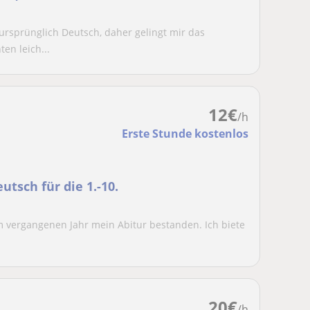
t ursprünglich Deutsch, daher gelingt mir das
en leich...
12
€
/h
Erste Stunde kostenlos
utsch für die 1.-10.
 im vergangenen Jahr mein Abitur bestanden. Ich biete
20
€
/h