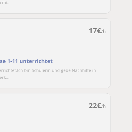
 mi...
17
€
/h
se 1-11 unterrichtet
rrichtet.Ich bin Schülerin und gebe Nachhilfe in
rk...
22
€
/h