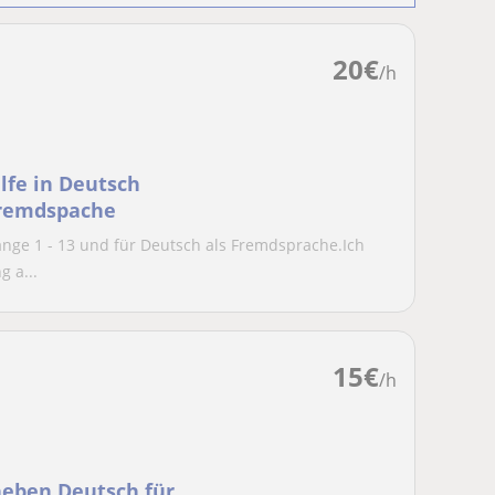
20
€
/h
lfe in Deutsch
 Fremdspache
gänge 1 - 13 und für Deutsch als Fremdsprache.Ich
 a...
15
€
/h
neben Deutsch für