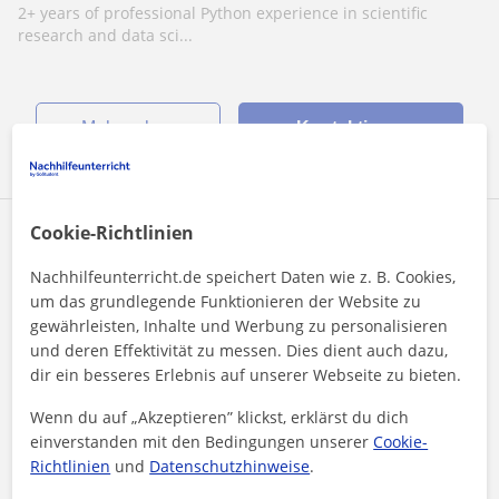
2+ years of professional Python experience in scientific
research and data sci...
Mehr sehen
Kontaktieren
Cookie-Richtlinien
Karen
13
€
Nachhilfeunterricht.de speichert Daten wie z. B. Cookies,
/h
1. Lektion kostenlos
um das grundlegende Funktionieren der Website zu
gewährleisten, Inhalte und Werbung zu personalisieren
und deren Effektivität zu messen. Dies dient auch dazu,
dir ein besseres Erlebnis auf unserer Webseite zu bieten.
Spanisch
Wenn du auf „Akzeptieren” klickst, erklärst du dich
einverstanden mit den Bedingungen unserer
Cookie-
Domina el Español con Clases Prácticas y
Richtlinien
und
Datenschutzhinweise
.
Dinámicas