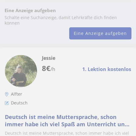
Eine Anzeige aufgeben
Schalte eine Suchanzeige, damit Lehrkräfte dich finden
können
Eine Anzeige aufgeben
Jessie
8
€
/h
1. Lektion kostenlos
Alfter
Deutsch
Deutsch ist meine Muttersprache, schon
immer habe ich viel Spaß am Unterricht und
am expressiven schreiben gehabt
Deutsch ist meine Muttersprache, schon immer habe ich viel