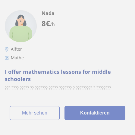
Nada
8
€
/h
Alfter
Mathe
I offer mathematics lessons for middle
schoolers
??? ???? ????? ?? ??????? ????? ??????? ? ????????? ? ????????
Mehr sehen
Kontaktieren