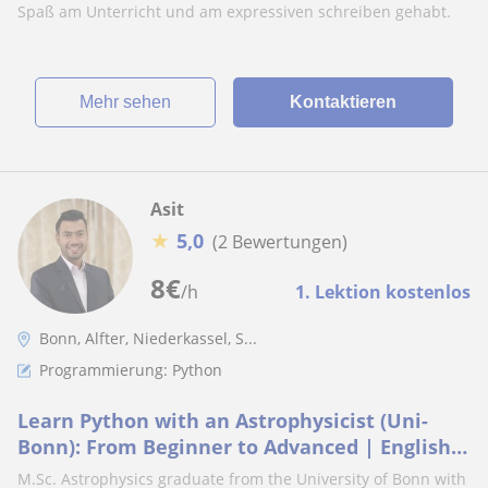
Spaß am Unterricht und am expressiven schreiben gehabt.
Mehr sehen
Kontaktieren
Asit
★
5,0
(2 Bewertungen)
8
€
/h
1. Lektion kostenlos
Bonn, Alfter, Niederkassel, S...
Programmierung: Python
Learn Python with an Astrophysicist (Uni-
Bonn): From Beginner to Advanced | English
Tutoring for All Levels
M.Sc. Astrophysics graduate from the University of Bonn with