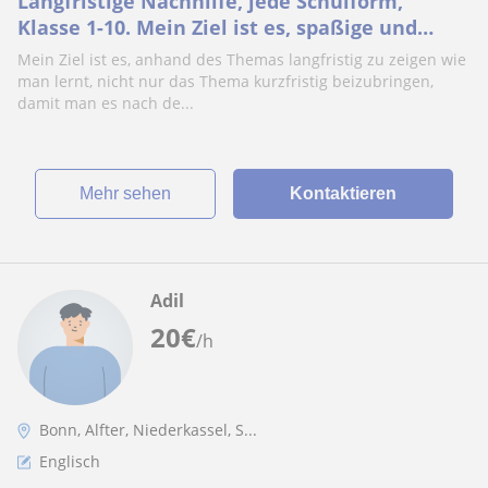
Langfristige Nachhilfe, jede Schulform,
Klasse 1-10. Mein Ziel ist es, spaßige und
langfristige Lernmethoden beizubringen 😊
Mein Ziel ist es, anhand des Themas langfristig zu zeigen wie
man lernt, nicht nur das Thema kurzfristig beizubringen,
damit man es nach de...
Mehr sehen
Kontaktieren
Adil
20
€
/h
Bonn, Alfter, Niederkassel, S...
Englisch