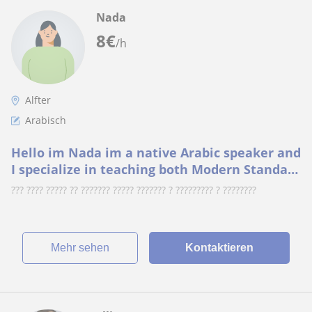
Nada
8
€
/h
Alfter
Arabisch
Hello im Nada im a native Arabic speaker and
I specialize in teaching both Modern Standard
Arabic dialect. My lessons are perfect
??? ???? ????? ?? ??????? ????? ??????? ? ????????? ? ????????
Mehr sehen
Kontaktieren