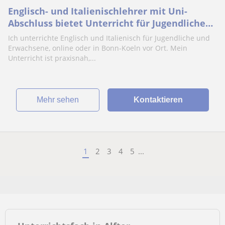
Englisch- und Italienischlehrer mit Uni-
Abschluss bietet Unterricht für Jugendliche
und Erwachsene in Bonn - online/Präsenz
Ich unterrichte Englisch und Italienisch für Jugendliche und
Erwachsene, online oder in Bonn-Koeln vor Ort. Mein
Unterricht ist praxisnah,...
Mehr sehen
Kontaktieren
1
2
3
4
5
...