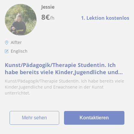
Jessie
8
€
/h
1. Lektion kostenlos
Alfter
Englisch
Kunst/Pädagogik/Therapie Studentin. Ich
habe bereits viele Kinder,Jugendliche und
Erwachsene in der Kunst unterrichtet
Kunst/Pädagogik/Therapie Studentin. Ich habe bereits viele
Kinder,Jugendliche und Erwachsene in der Kunst
unterrichtet.
Mehr sehen
Kontaktieren