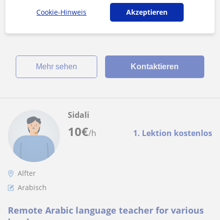
"Domina el Español con clases prácticas y dinámicas" Clases
Cookie-Hinweis
Akzeptieren
de español enfocadas en mejorar la lectura, escritura y
comunicación de forma c...
Mehr sehen
Kontaktieren
Sidali
10
€
/h
1. Lektion kostenlos
Alfter
Arabisch
Remote Arabic language teacher for various