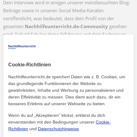
Dein Interview wird in einigen unserer meistbesuchten Blog-
Beiträge sowie in unseren Social Media-Kanälen
veröffentlicht, was bedeutet, dass dein Profil von der
gesamten
Nachhilfeunterricht.de-Community
gesehen
wird. Sobald Schüler deine Erfahrung und dein Fachwissen
sehen, werden sie eher einen Privatunterricht bei dir buchen.
Möglichkeit, Feedback zu geben
Cookie-Richtlinien
Gibt es etwas auf unserer Plattform, das deiner Meinung nach
Nachhilfeunterricht.de speichert Daten wie z. B. Cookies, um
verbessert werden könnte? Während des Gesprächs hast du
das grundlegende Funktionieren der Website zu
die Möglichkeit, unserem Team dein Feedback oder deine
gewährleisten, Inhalte und Werbung zu personalisieren und
Ideen mitzuteilen.
deren Effektivität zu messen. Dies dient auch dazu, dir ein
besseres Erlebnis auf unserer Webseite zu bieten.
Bewirb deine Kurse in sozialen Medien
Wenn du auf „Akzeptieren” klickst, erklärst du dich
einverstanden mit den Bedingungen unserer
Cookie-
Nicht nur wir können über deine großartigen Kurse berichten
Richtlinien
und
Datenschutzhinweise
.
- sobald unsere fachkundigen Redakteure ihre Arbeit getan